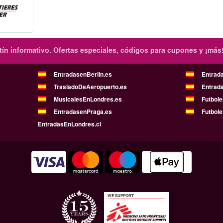
ín informativo.
Ofertas especiales, códigos para cupones y ¡más
EntradasenBerlin.es
Entrad
TrasladoDeAeropuerto.es
Entrad
MusicalesEnLondres.es
Futbol
EntradasenPraga.es
Futbole
EntradasEnLondres.cl
WE SUPPORT