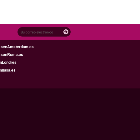
!
asenAmsterdam.es
asenRoma.es
enLondres
nItalia.es