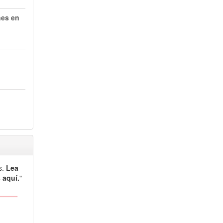
nes en
s.
Lea
 aquí.
"