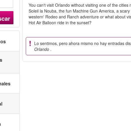
You can't visit Orlando without visiting one of the cities
Soleil la Nouba, the fun Machine Gun America, a scary 
western' Rodeo and Ranch adventure or what about visi
scar
Hot Air Balloon ride in the sunset?
nos
Lo sentimos, pero ahora mismo no hay entradas di
Orlando
.
as
nales
al
a