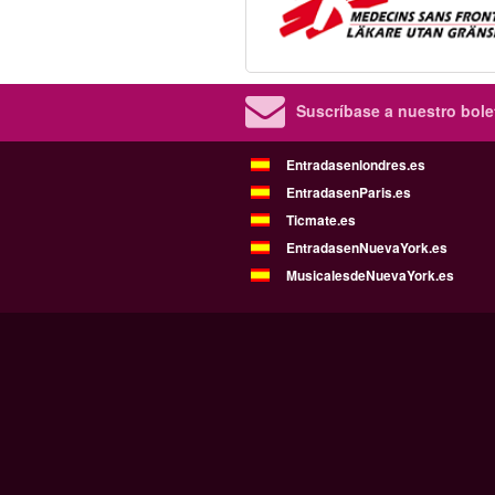
Suscríbase a nuestro bolet
Entradasenlondres.es
EntradasenParis.es
Ticmate.es
EntradasenNuevaYork.es
MusicalesdeNuevaYork.es