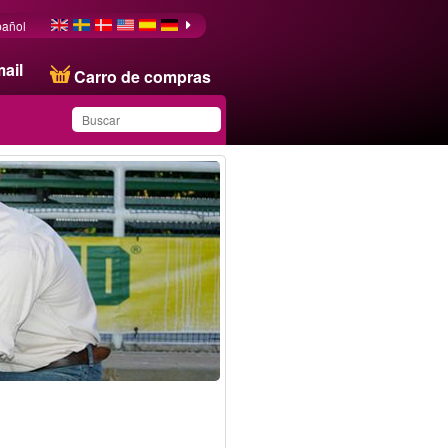
pañol
ail
Carro de compras
Ha guardado este
producto en su lista