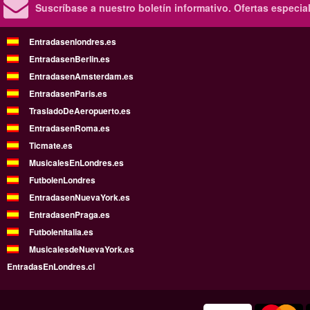
Suscríbase a nuestro boletín informativo.
Ofertas especia
Entradasenlondres.es
EntradasenBerlin.es
EntradasenAmsterdam.es
EntradasenParis.es
TrasladoDeAeropuerto.es
EntradasenRoma.es
Ticmate.es
MusicalesEnLondres.es
FutbolenLondres
EntradasenNuevaYork.es
EntradasenPraga.es
FutbolenItalia.es
MusicalesdeNuevaYork.es
EntradasEnLondres.cl