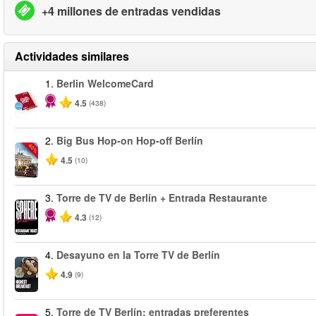
+4 millones de entradas vendidas
Actividades similares
1.
Berlin WelcomeCard
4.5
(438)
2.
Big Bus Hop-on Hop-off Berlín
-40%
4.5
(10)
3.
Torre de TV de Berlín + Entrada Restaurante
4.3
(12)
4.
Desayuno en la Torre TV de Berlín
4.9
(9)
5.
Torre de TV Berlín: entradas preferentes