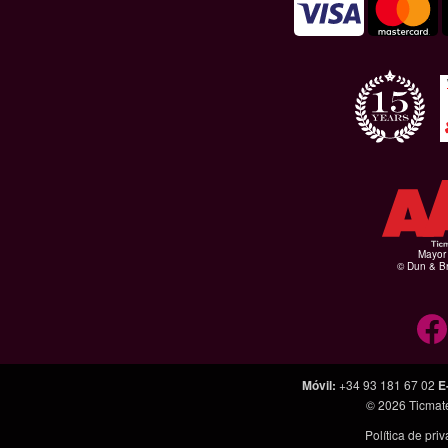
Mayor 
© Dun & Br
Móvil
:
+34 93 181 67 02
E
© 2026
Ticmat
Política de pri