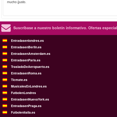
mucho gusto.
Suscríbase a nuestro boletín informativo.
Ofertas especia
Entradasenlondres.es
EntradasenBerlin.es
EntradasenAmsterdam.es
EntradasenParis.es
TrasladoDeAeropuerto.es
EntradasenRoma.es
Ticmate.es
MusicalesEnLondres.es
FutbolenLondres
EntradasenNuevaYork.es
EntradasenPraga.es
FutbolenItalia.es