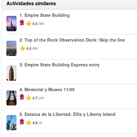
Actividades similares
1.
Empire State Building
4.5
(58)
2.
Top of the Rock Observation Deck: Skip the line
4.5
(95)
3.
Empire State Building Express entry
4.
Memorial y Museo 11/09
4.7
(34)
5.
Estatua de la Libertad: Ellis y Liberty Island
4.8
(4)