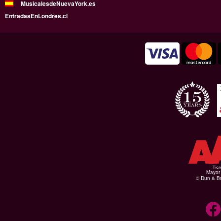
MusicalesdeNuevaYork.es
EntradasEnLondres.cl
Mayor 
© Dun & Br