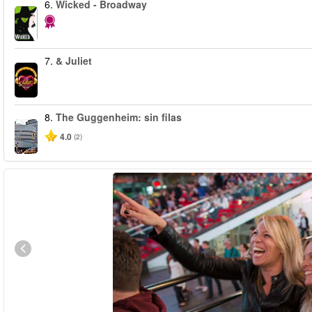
6.
Wicked - Broadway
7.
& Juliet
8.
The Guggenheim: sin filas
4.0
(2)