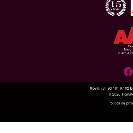
Mayor 
© Dun & Br
Móvil
:
+34 93 181 67 02
E
© 2026
Ticmat
Política de pri