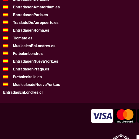
EntradasenAmsterdam.es
EntradasenParis.es
TrasladoDeAeropuerto.es
EntradasenRoma.es
Ticmate.es
MusicalesEnLondres.es
FutbolenLondres
EntradasenNuevaYork.es
EntradasenPraga.es
FutbolenItalia.es
MusicalesdeNuevaYork.es
EntradasEnLondres.cl