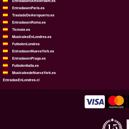
EntradasenAmsterdam.es
EntradasenParis.es
TrasladoDeAeropuerto.es
EntradasenRoma.es
Ticmate.es
MusicalesEnLondres.es
FutbolenLondres
EntradasenNuevaYork.es
EntradasenPraga.es
FutbolenItalia.es
MusicalesdeNuevaYork.es
EntradasEnLondres.cl