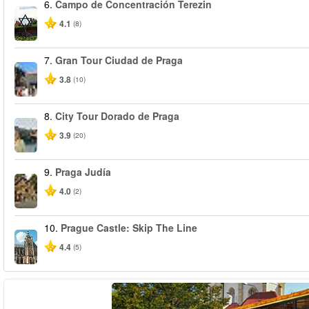
6.
Campo de Concentración Terezin
4.1
(8)
7.
Gran Tour Ciudad de Praga
3.8
(10)
8.
City Tour Dorado de Praga
3.9
(20)
9.
Praga Judía
4.0
(2)
10.
Prague Castle: Skip The Line
4.4
(5)