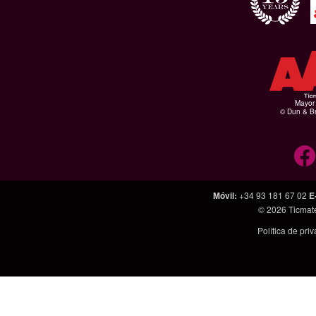
Mayor 
© Dun & Br
Móvil
:
+34 93 181 67 02
E
© 2026
Ticmat
Política de pri