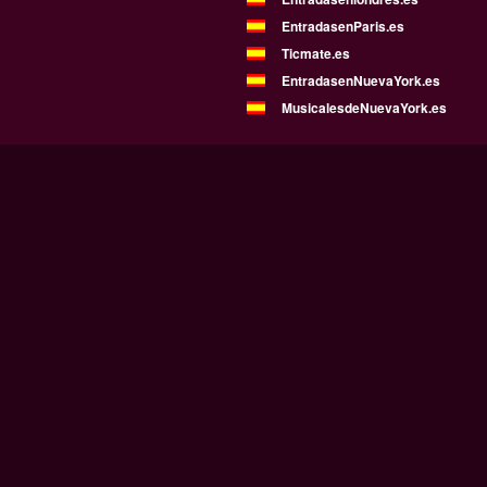
EntradasenParis.es
Ticmate.es
EntradasenNuevaYork.es
MusicalesdeNuevaYork.es