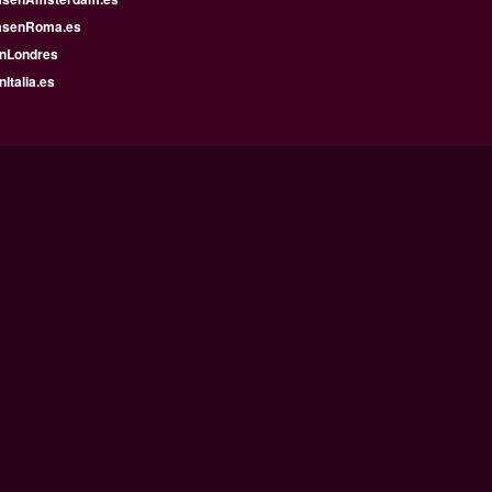
asenRoma.es
enLondres
nItalia.es