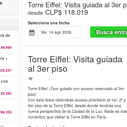
as
Torre Eiffel: Visita guiada al 3er 
CLP$ 118.019
desde
Selecciona una fecha
Busca entr
vie, 14 ago 2026
nta de
 89.999
Torre Eiffel: Visita guiada
nta +
al 3er piso
430.237
o con
Torre Eiffel: ¡Tour guiado con acceso reservado al 3er
 93.292
piso!
Con este ticket obtendrás acceso prioritario al 1er, 2º y
3er piso de la Torre Eiffel, desde donde tendrás una
nueva perspectiva de la Ciudad de la Luz. Nada es má
286.235
romántico que visitar la Torre Eiffel en París.