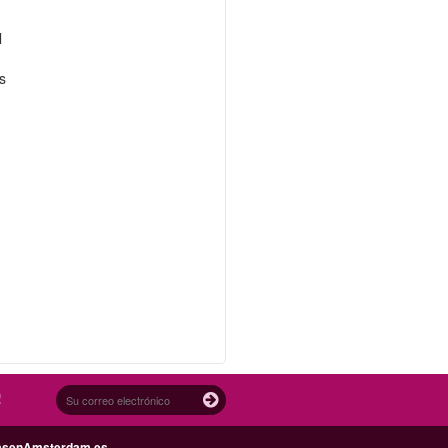
l
a
s
!
asenAmsterdam.es