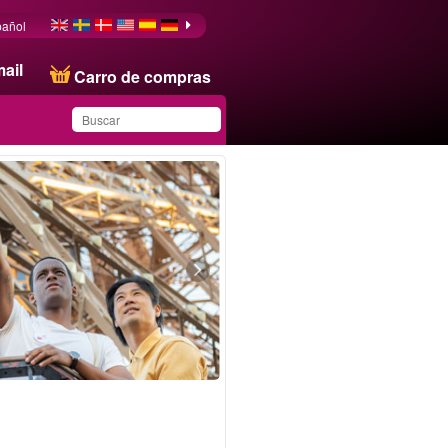
pañol
ail
Carro de compras
Ha guardado este
producto en su lista