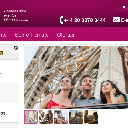
Es
Entradas para
eventos
+44 20 3870 3444
E-m
internacionales
nto
Sobre Ticmate
Ofertas
a
e
nos