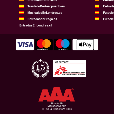
TrasladoDeAeropuerto.es
Entrad
MusicalesEnLondres.es
Futbol
EntradasenPraga.es
Futbole
EntradasEnLondres.cl
WE SUPPORT
Mayor solvencia
© Dun & Bradstreet 2026