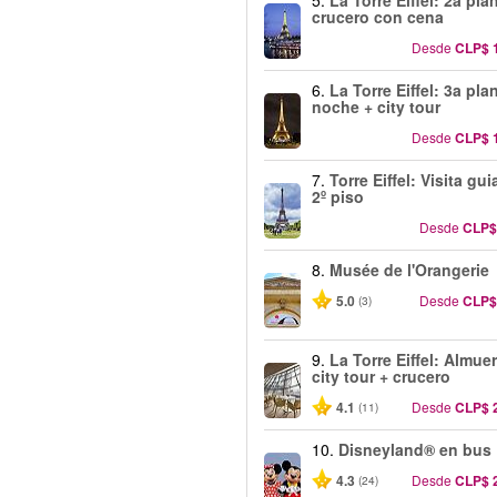
5.
La Torre Eiffel: 2a pla
crucero con cena
Desde
CLP$ 
6.
La Torre Eiffel: 3a pla
noche + city tour
Desde
CLP$ 
7.
Torre Eiffel: Visita gui
2º piso
Desde
CLP$
8.
Musée de l'Orangerie
5.0
Desde
CLP$
(3)
9.
La Torre Eiffel: Almue
city tour + crucero
4.1
Desde
CLP$ 
(11)
10.
Disneyland® en bus
4.3
Desde
CLP$ 
(24)