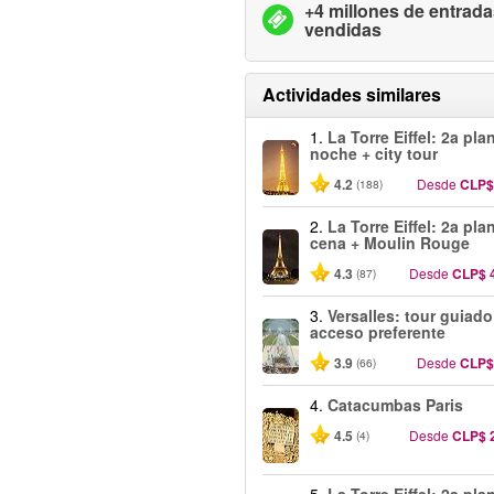
+4 millones de entrad
vendidas
Actividades similares
1.
La Torre Eiffel: 2a pla
noche + city tour
4.2
Desde
CLP$
(188)
2.
La Torre Eiffel: 2a pla
cena + Moulin Rouge
4.3
Desde
CLP$ 
(87)
3.
Versalles: tour guiad
acceso preferente
3.9
Desde
CLP$
(66)
4.
Catacumbas Paris
4.5
Desde
CLP$ 
(4)