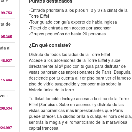
nta +
Puntos destacados
-Entrada prioritaria a los pisos 1, 2 y 3 (la cima) de la
199.753
Torre Eiffel
-Tour guiado con guía experto de habla inglesa
nta de
-Ticket de entrada con acceso por ascensor
-Grupos pequeños de hasta 20 personas
105.365
¿En qué consiste?
ada al
Disfruta de todos los lados de la Torre Eiffel
Accede a los ascensores de la Torre Eiffel y sube
 48.927
directamente al 2º piso con tu guía para disfrutar de
vistas panorámicas impresionantes de París. Después,
desciende por tu cuenta al 1er piso para ver el famoso
 15.484
piso de vidrio suspendido y conocer más sobre la
historia única de la torre.
rzo +
Tu ticket también incluye acceso a la cima de la Torre
Eiffel (3er piso). Sube en ascensor y disfruta de las
208.534
vistas panorámicas más impresionantes que París
puede ofrecer. La ciudad brilla a cualquier hora del día,
sentirás la magia y el romanticismo de la maravillosa
224.997
capital francesa.