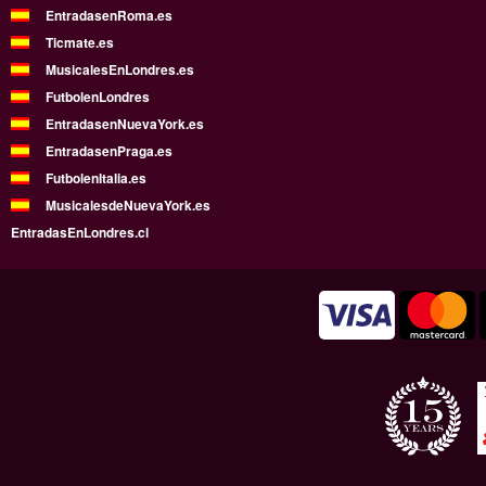
EntradasenRoma.es
Ticmate.es
MusicalesEnLondres.es
FutbolenLondres
EntradasenNuevaYork.es
EntradasenPraga.es
FutbolenItalia.es
MusicalesdeNuevaYork.es
EntradasEnLondres.cl