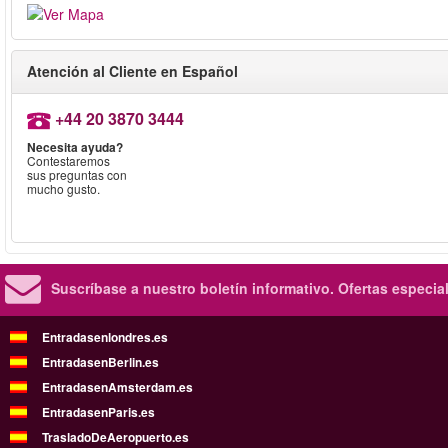
Atención al Cliente en Español
+44 20 3870 3444
Necesita ayuda?
Contestaremos
sus preguntas con
mucho gusto.
Suscríbase a nuestro boletín informativo.
Ofertas especia
Entradasenlondres.es
EntradasenBerlin.es
EntradasenAmsterdam.es
EntradasenParis.es
TrasladoDeAeropuerto.es