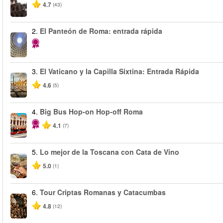
4.7
(43)
2.
El Panteón de Roma: entrada rápida
3.
El Vaticano y la Capilla Sixtina: Entrada Rápida
4.6
(5)
4.
Big Bus Hop-on Hop-off Roma
4.1
(7)
5.
Lo mejor de la Toscana con Cata de Vino
5.0
(1)
6.
Tour Criptas Romanas y Catacumbas
4.8
(12)