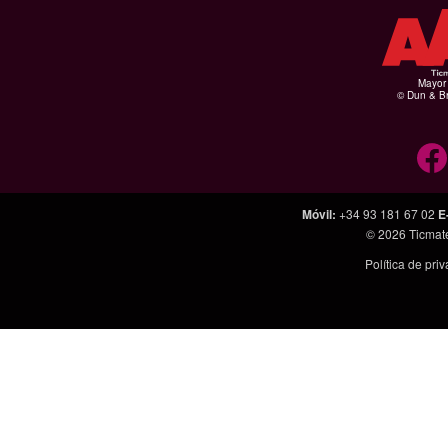
Mayor 
© Dun & Br
Móvil
:
+34 93 181 67 02
E
© 2026
Ticmat
Política de pri