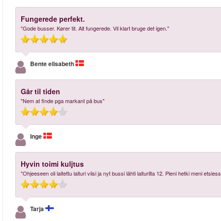
Fungerede perfekt.
"Gode busser. Kører tit. Alt fungerede. Vil klart bruge det igen."
Bente elisabeth
Går til tiden
"Nem at finde pga markant på bus"
Inge
Hyvin toimi kuljtus
"Ohjeeseen oli laitettu laituri viisi ja nyt bussi lähti laiturilta 12. Pieni hetki meni etsi
Tarja