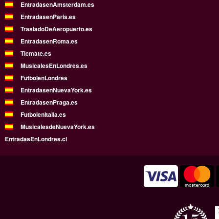
EntradasenAmsterdam.es
EntradasenParis.es
TrasladoDeAeropuerto.es
EntradasenRoma.es
Ticmate.es
MusicalesEnLondres.es
FutbolenLondres
EntradasenNuevaYork.es
EntradasenPraga.es
FutbolenItalia.es
MusicalesdeNuevaYork.es
EntradasEnLondres.cl