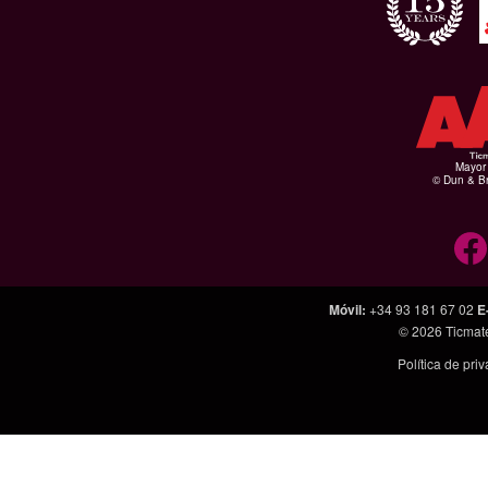
Mayor 
© Dun & Br
Móvil
:
+34 93 181 67 02
E
© 2026
Ticmat
Política de pri