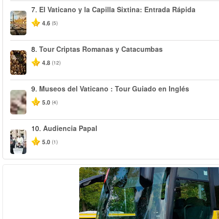
7.
El Vaticano y la Capilla Sixtina: Entrada Rápida
4.6
(5)
8.
Tour Criptas Romanas y Catacumbas
4.8
(12)
9.
Museos del Vaticano : Tour Guiado en Inglés
5.0
(4)
10.
Audiencia Papal
5.0
(1)