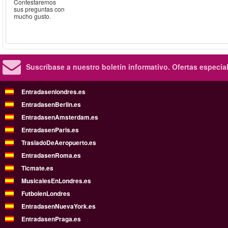
Contestaremos
sus preguntas con
mucho gusto.
Suscríbase a nuestro boletín informativo.
Ofertas especia
Entradasenlondres.es
EntradasenBerlin.es
EntradasenAmsterdam.es
EntradasenParis.es
TrasladoDeAeropuerto.es
EntradasenRoma.es
Ticmate.es
MusicalesEnLondres.es
FutbolenLondres
EntradasenNuevaYork.es
EntradasenPraga.es