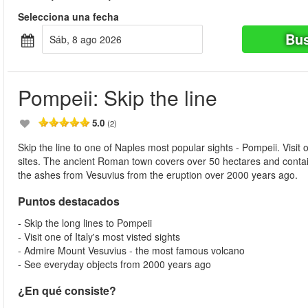
Selecciona una fecha
Bus
sáb, 8 ago 2026
Pompeii: Skip the line
5.0
(2)
Skip the line to one of Naples most popular sights - Pompeii. Visit
sites. The ancient Roman town covers over 50 hectares and contain
the ashes from Vesuvius from the eruption over 2000 years ago.
Puntos destacados
- Skip the long lines to Pompeii
- Visit one of Italy's most visted sights
- Admire Mount Vesuvius - the most famous volcano
- See everyday objects from 2000 years ago
¿En qué consiste?