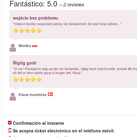
Fantástico:
5.0
– 2
reviews
wejście bez problemu
"miejsce byłoby wspaniałe gdyby nie świadomość ile ludzi tutaj zginęło..."
Monika
Rigtig godt
"Vi var i Pompeji en dag og det var fantastisk, rigtig nemt med ticmate, eneste lille ti
så det er ikke sidste gang vi bruger det. Klaus"
Klaus munnicke
Confirmación al instante
Se acepta ticket electrónico en el teléfono móvil.