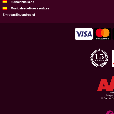
FutbolenItalia.es
MusicalesdeNuevaYork.es
EntradasEnLondres.cl
Mayor 
© Dun & Br