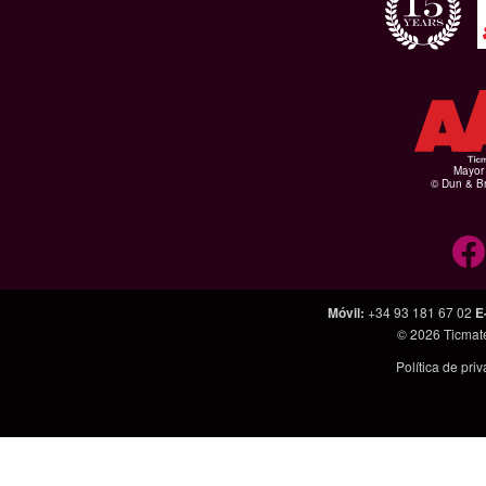
Mayor 
© Dun & Br
Móvil
:
+34 93 181 67 02
E
© 2026
Ticmat
Política de pri