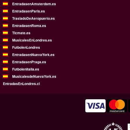
EntradasenAmsterdam.es
EntradasenParis.es
TrasladoDeAeropuerto.es
EntradasenRoma.es
Ticmate.es
MusicalesEnLondres.es
FutbolenLondres
EntradasenNuevaYork.es
EntradasenPraga.es
FutbolenItalia.es
MusicalesdeNuevaYork.es
EntradasEnLondres.cl