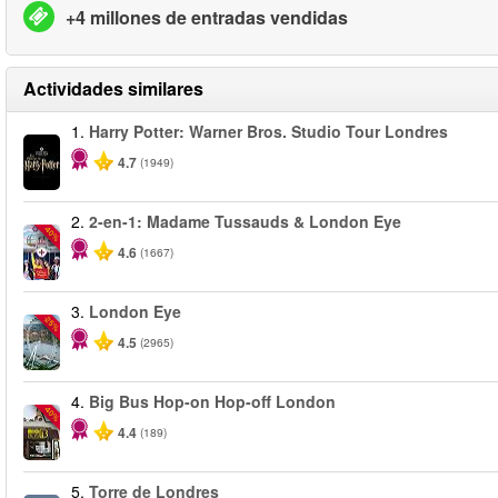
+4 millones de entradas vendidas
Actividades similares
1.
Harry Potter: Warner Bros. Studio Tour Londres
4.7
(1949)
2.
2-en-1: Madame Tussauds & London Eye
-40%
4.6
(1667)
3.
London Eye
-25%
4.5
(2965)
4.
Big Bus Hop-on Hop-off London
-40%
4.4
(189)
5.
Torre de Londres