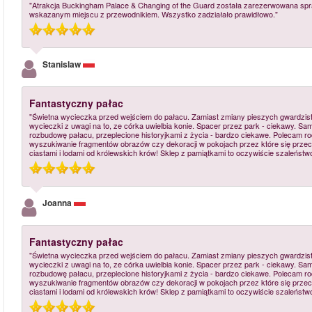
"Atrakcja Buckingham Palace & Changing of the Guard została zarezerwowana spr
wskazanym miejscu z przewodnikiem. Wszystko zadziałało prawidłowo."
Stanislaw
Fantastyczny pałac
"Świetna wycieczka przed wejściem do pałacu. Zamiast zmiany pieszych gwardzis
wycieczki z uwagi na to, ze córka uwielbia konie. Spacer przez park - ciekawy. Sa
rozbudowę pałacu, przeplecione historyjkami z życia - bardzo ciekawe. Polecam r
wyszukiwanie fragmentów obrazów czy dekoracji w pokojach przez które się przec
ciastami i lodami od królewskich krów! Sklep z pamiątkami to oczywiście szaleństwo
Joanna
Fantastyczny pałac
"Świetna wycieczka przed wejściem do pałacu. Zamiast zmiany pieszych gwardzis
wycieczki z uwagi na to, ze córka uwielbia konie. Spacer przez park - ciekawy. Sa
rozbudowę pałacu, przeplecione historyjkami z życia - bardzo ciekawe. Polecam r
wyszukiwanie fragmentów obrazów czy dekoracji w pokojach przez które się przec
ciastami i lodami od królewskich krów! Sklep z pamiątkami to oczywiście szaleństwo