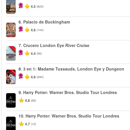
4.5
(823)
6.
Palacio de Buckingham
4.6
(144)
7.
Crucero London Eye River Cruise
-10%
4.4
(56)
8.
3 en 1: Madame Tussauds, London Eye y Dungeon
-30%
4.6
(290)
9.
Harry Potter: Warner Bros. Studio Tour Londres
4.8
(28)
10.
Harry Potter: Warner Bros. Studio Tour Londres
4.7
(12)