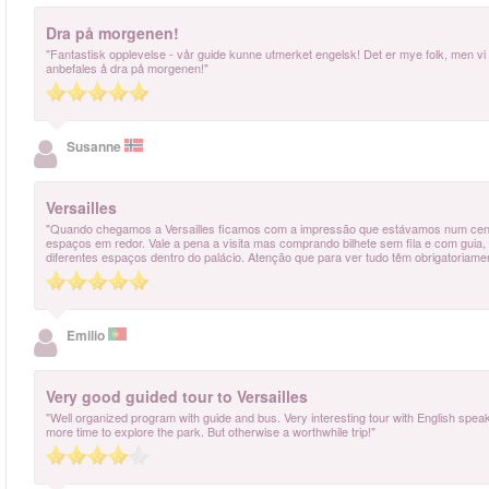
Dra på morgenen!
"Fantastisk opplevelse - vår guide kunne utmerket engelsk! Det er mye folk, men vi 
anbefales å dra på morgenen!"
Susanne
Versailles
"Quando chegamos a Versailles ficamos com a impressão que estávamos num cenário
espaços em redor. Vale a pena a visita mas comprando bilhete sem fila e com gui
diferentes espaços dentro do palácio. Atenção que para ver tudo têm obrigatoriame
Emilio
Very good guided tour to Versailles
"Well organized program with guide and bus. Very interesting tour with English speak
more time to explore the park. But otherwise a worthwhile trip!"