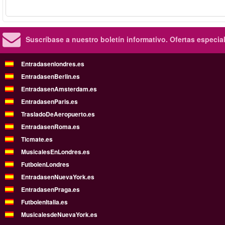
Suscríbase a nuestro boletín informativo.
Ofertas especia
Entradasenlondres.es
EntradasenBerlin.es
EntradasenAmsterdam.es
EntradasenParis.es
TrasladoDeAeropuerto.es
EntradasenRoma.es
Ticmate.es
MusicalesEnLondres.es
FutbolenLondres
EntradasenNuevaYork.es
EntradasenPraga.es
FutbolenItalia.es
MusicalesdeNuevaYork.es