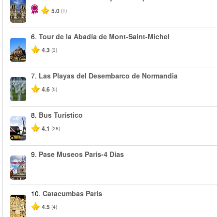
5.0
(1)
6.
Tour de la Abadía de Mont-Saint-Michel
4.3
(3)
7.
Las Playas del Desembarco de Normandia
4.6
(5)
8.
Bus Turístico
4.1
(28)
9.
Pase Museos París-4 Días
10.
Catacumbas Paris
4.5
(4)