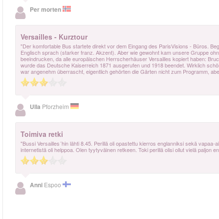
Per morten
Versailles - Kurztour
"Der komfortable Bus startete direkt vor dem Eingang des ParisVisions - Büros. Begl
Englisch sprach (starker franz. Akzent). Aber wie gewohnt kam unsere Gruppe ohne 
beeindrucken, da alle europäischen Herrscherhäuser Versailles kopiert haben: Bruch
wurde das Deutsche Kaiserreich 1871 ausgerufen und 1918 beendet. Wirklich schön w
war angenehm überrascht, eigentlich gehörten die Gärten nicht zum Programm, aber 
Ulla
Pforzheim
Toimiva retki
"Bussi Versailles´hin lähti 8.45. Perillä oli opastettu kierros englanniksi sekä vapa
internetistä oli helppoa. Olen tyytyväinen retkeen. Toki perillä olisi ollut vielä palj
Anni
Espoo