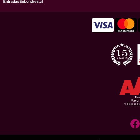
EntradasEnLondres.cl
Mayor 
© Dun & Br