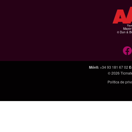
Mayor 
© Dun & Br
Móvil
:
+34 93 181 67 02
E
© 2026
Ticmat
Política de pri