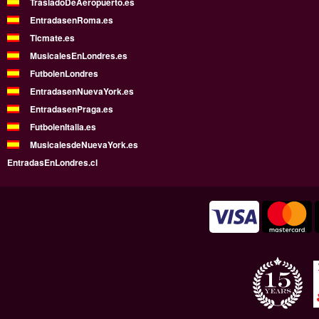
TrasladoDeAeropuerto.es
EntradasenRoma.es
Ticmate.es
MusicalesEnLondres.es
FutbolenLondres
EntradasenNuevaYork.es
EntradasenPraga.es
FutbolenItalia.es
MusicalesdeNuevaYork.es
EntradasEnLondres.cl