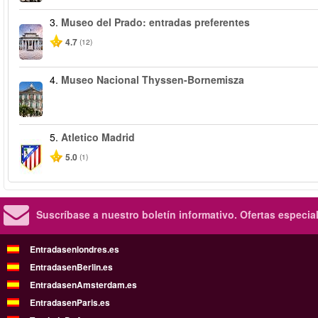
3.
Museo del Prado: entradas preferentes
4.7
(12)
4.
Museo Nacional Thyssen-Bornemisza
5.
Atletico Madrid
5.0
(1)
Suscríbase a nuestro boletín informativo.
Ofertas especia
Entradasenlondres.es
EntradasenBerlin.es
EntradasenAmsterdam.es
EntradasenParis.es